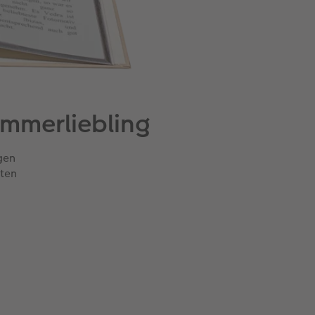
mmerliebling
gen
aten