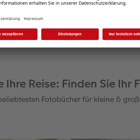
ie Ihre Reise: Finden Sie Ih
beliebtesten Fotobücher für kleine & groß