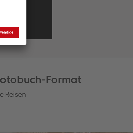
r Fotobuch-Format
e Reisen