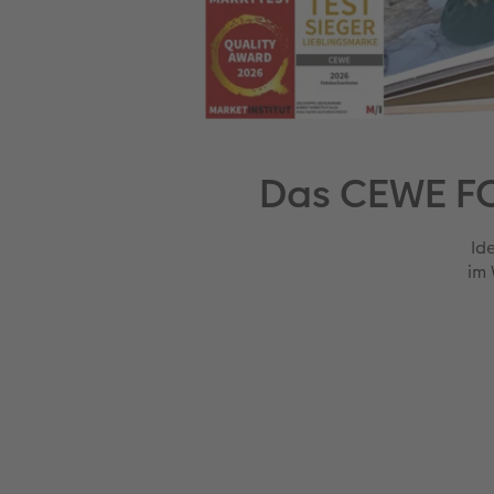
Das CEWE FO
Id
im 