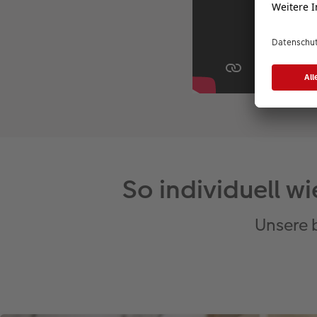
So individuell w
Unsere 