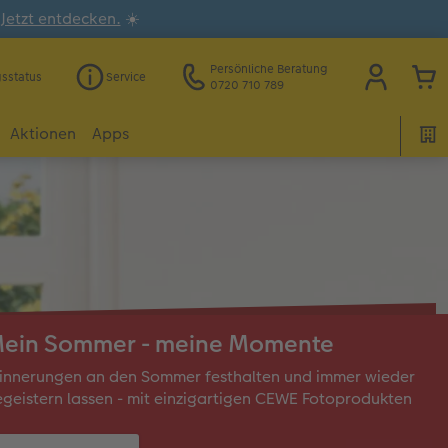
.
Jetzt entdecken.
☀️
Persönliche Beratung
gsstatus
Service
0720 710 789
Aktionen
Apps
ein Sommer - meine Momente
innerungen an den Sommer festhalten und immer wieder
geistern lassen - mit einzigartigen CEWE Fotoprodukten