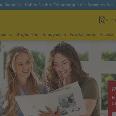
e Momente. Halten Sie Ihre Erinnerungen des Sommers fest
Auftra
chenke
Grußkarten
Handyhüllen
Fotokalender
Anlässe
M
Er
be