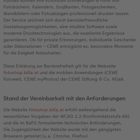
Kunden können ihre schönsten Erinnerungen in Form von
Erinnerungstasche
hexxas
Fotosets
Fototassen
Geburtskarten
Silikonhüllen
Papierqualitäten
Danke sagen
Erste Schritte
Fotobüchern, Kalendern, Grußkarten, Fotogeschenken,
Wandbildern oder Fotoabzügen professionell drucken lassen.
Personalisierter Schuber
Acrylglas
Fotosticker
Emaille Becher
Taufkarten
Handykette
Bestellwege
für Männer
Softwaretipps
Der Service zeichnet sich durch benutzerfreundliche
Gestaltungsmöglichkeiten, eine intuitive Software sowie
Bestellwege
Alu Dibond
Art Prints
Trinkflasche
Postkarten Sets
Kunststoffhüllen
Designvorlagen
für Frauen
Videotutorials
moderne Drucktechnologien aus, die exzellente Ergebnisse
garantieren. Ob für private Erinnerungen, individuelle Geschenke
oder Dekorationen – CEWE ermöglicht es, besondere Momente
Inspiration
Gallery Print
Premium Poster
Dekoration
Postkarten verschicken
Lederhüllen
Kalender mit fertigem Design
für Freundinnen
für die Ewigkeit festzuhalten.
Jahrbuch
Hartschaum
Rahmen
Schule & Büro
Fotokarten
Holzhüllen
Gestaltungsideen
für Kinder
Diese Erklärung zur Barrierefreiheit gilt für die Webseite
fotoshop.billa.at
und die mobilen Anwendungen (CEWE
Reisefotobuch
Foto auf Holz
Fotogrößen & Formate
Textilien
Digitale Grußkarte
Bio-based Case
CEWE myPhotos
für Großeltern
Fotowelt, CEWE myPhotos) der CEWE Stiftung & Co. KGaA.
Kundenbeispiele
Mehrteiler
Bestellwege
Art Prints
Bestellwege
Mit Design
Neuheiten
für Tierfreunde
Stand der Vereinbarkeit mit den Anforderungen
Webinare & VHS
Bestellwege
Last Minute Fotos
Faber-Castell
Papierqualitäten
Bestellwege
Einfach & schnell gestaltet
Die Website
fotoshop.billa.at
erfüllt weitestgehend die
wesentlichen Vorgaben der WCAG 2.2 (Konformitätsstufe AA)
Erste Schritte
Ideen zur Wandgestaltung
CEWE myPhotos
Foto-Geschenkbox
Weitere Anlässe
Inspiration
Besondere Geschenkideen
und die im BaFG formulierten technischen Anforderungen.
Die Zugänglichkeit der Website wurde mit den gängigsten
Browsern getestet (u.a. Chrome, Firefox).
Foto-Kochbuch
CEWE myPhotos
Neuheiten
Neuheiten
CEWE myPhotos
CEWE myPhotos
CEWE myPhotos