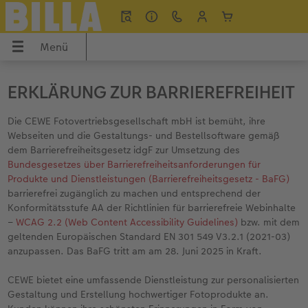
Menü
Menü
CEWE FOTOBUCH
Poster & Wandbilder
Fotos
Fotogeschenke
Grußkarten
Handyhüllen
Fotokalender
Anlässe
Apps
UCH
ERKLÄRUNG ZUR BARRIEREFREIHEIT
dbilder
Übersicht
Übersicht
Übersicht
Übersicht
Übersicht
Übersicht
Übersicht
Übersicht
Übersicht Bestellwege
Die CEWE Fotovertriebsgesellschaft mbH ist bemüht, ihre
Webseiten und die Gestaltungs- und Bestellsoftware gemäß
Formate
Fotoleinwand
Fotoabzüge
Geschenkideen
Einladungen
iPhone Hüllen
Wandkalender
Sommermomente
CEWE Fotowelt Software
dem Barrierefreiheitsgesetz idgF zur Umsetzung des
Bundesgesetzes über Barrierefreiheitsanforderungen für
Produkte und Dienstleistungen (Barrierefreiheitsgesetz - BaFG)
ke
Papiere
Poster
Sofortfotos
Spiele & Puzzle
Dankeskarten
Samsung Hüllen
Tischkalender
Last Minute Geschenke
CEWE Fotowelt App
barrierefrei zugänglich zu machen und entsprechend der
Konformitätsstufe AA der Richtlinien für barrierefreie Webinhalte
Einbände
Posterleiste
Foto im Rahmen
Fotopuzzle
Hochzeitskarten
Google Pixel Hüllen
Terminkalender
Inspiration
Online gestalten
–
WCAG 2.2 (Web Content Accessibility Guidelines)
bzw. mit dem
geltenden Europäischen Standard EN 301 549 V3.2.1 (2021-03)
Veredelung
Rahmen
Matte Prints
Foto Memo
Geburtstagskarten
Xiaomi Hüllen
Terminplaner
Geburtstagsgeschenke
CEWE myPhotos
anzupassen. Das BaFG tritt am am 28. Juni 2025 in Kraft.
Panoramaseite
Fotocollage
Bilderboxen
Trinkgefäße
Babykarten
Huawei Hüllen
Wandkalender Fineline
Kleine Geschenke
Neue Funktionen
CEWE bietet eine umfassende Dienstleistung zur personalisierten
Gestaltung und Erstellung hochwertiger Fotoprodukte an.