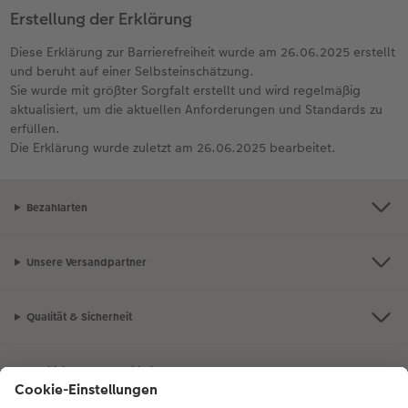
Erstellung der Erklärung
Diese Erklärung zur Barrierefreiheit wurde am 26.06.2025 erstellt
und beruht auf einer Selbsteinschätzung.
Sie wurde mit größter Sorgfalt erstellt und wird regelmäßig
aktualisiert, um die aktuellen Anforderungen und Standards zu
erfüllen.
Die Erklärung wurde zuletzt am 26.06.2025 bearbeitet.
Bezahlarten
Unsere Versandpartner
Qualität & Sicherheit
Zertifizierungen & Initiativen