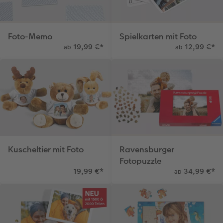
Foto-Kochbuch
CEWE myPhotos
Neuheiten
Neuheiten
CEWE myPhotos
CEWE myPhotos
CEWE myPhotos
Foto-Memo
Spielkarten mit Foto
Neuheiten
Neuheiten
CEWE myPhotos
Neuheiten
Neuheiten
Neuheiten
19,99 €
*
12,99 €
*
ab
ab
Kuscheltier mit Foto
Ravensburger
Fotopuzzle
19,99 €
*
34,99 €
*
ab