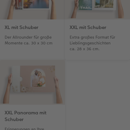
Foto-Kochbuch
CEWE myPhotos
Neuheiten
Neuheiten
CEWE myPhotos
CEWE myPhotos
CEWE myPhotos
Neuheiten
Neuheiten
CEWE myPhotos
Neuheiten
Neuheiten
Neuheiten
XL mit Schuber
XXL mit Schuber
Der Allrounder für große
Extra großes Format für
Momente ca. 30 x 30 cm
Lieblingsgeschichten
ca. 28 x 36 cm.
XXL Panorama mit
Schuber
Erinnerungen an Ihre