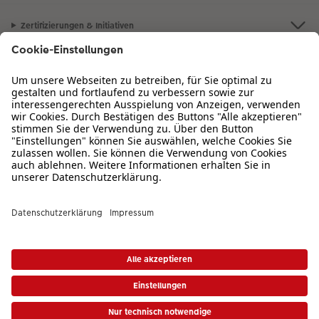
Zertifizierungen & Initiativen
CEWE Fotowelt
Sortiment
Service
Informationen
Bei Fragen zu Produkten oder der Bestellung können Sie uns gern anrufen:
0720 710 789
Mo. bis So. von 08:00 – 22:00 Uhr
* Die UVP gelten inkl. MwSt. zzgl. Versandkosten (ggf. auch bei Filialabholung) gem.
Preisliste