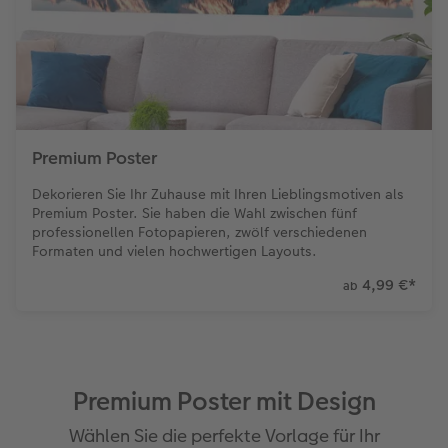
Foto-Kochbuch
CEWE myPhotos
Neuheiten
Neuheiten
CEWE myPhotos
CEWE myPhotos
CEWE myPhotos
Neuheiten
Neuheiten
CEWE myPhotos
Neuheiten
Neuheiten
Neuheiten
Premium Poster
Dekorieren Sie Ihr Zuhause mit Ihren Lieblingsmotiven als
Premium Poster. Sie haben die Wahl zwischen fünf
professionellen Fotopapieren, zwölf verschiedenen
Formaten und vielen hochwertigen Layouts.
4,99 €
*
ab
Premium Poster mit Design
Wählen Sie die perfekte Vorlage für Ihr