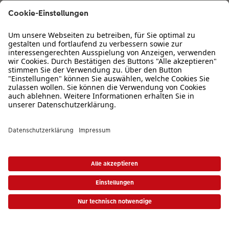
Zertifizierungen & Initiativen
CEWE Fotowelt
Sortiment
Service
Informationen
Bei Fragen zu Produkten oder der Bestellung können Sie uns gern anrufen:
0720 710 789
Mo. bis So. von 08:00 – 22:00 Uhr
* Die UVP gelten inkl. MwSt. zzgl. Versandkosten (ggf. auch bei Filialabholung) gem.
Preisliste
|
AGB
|
Datenschutz
|
Cookie-Einstellungen
|
Impressum