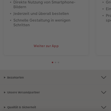
Direkte Nutzung von Smartphone-
Gr
Bildern
Ei
Jederzeit und überall bestellen
Pr
Schnelle Gestaltung in wenigen
sp
Schritten
Weiter zur App
Bezahlarten
Unsere Versandpartner
Qualität & Sicherheit