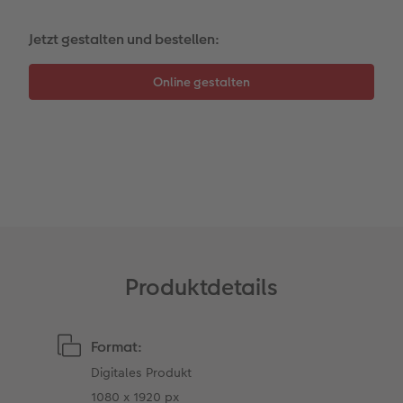
Foto-Kochbuch
CEWE myPhotos
Neuheiten
Neuheiten
CEWE myPhotos
CEWE myPhotos
CEWE myPhotos
Jetzt gestalten und bestellen:
Neuheiten
Neuheiten
CEWE myPhotos
Neuheiten
Neuheiten
Neuheiten
Produktdetails
Format:
Digitales Produkt
1080 x 1920 px