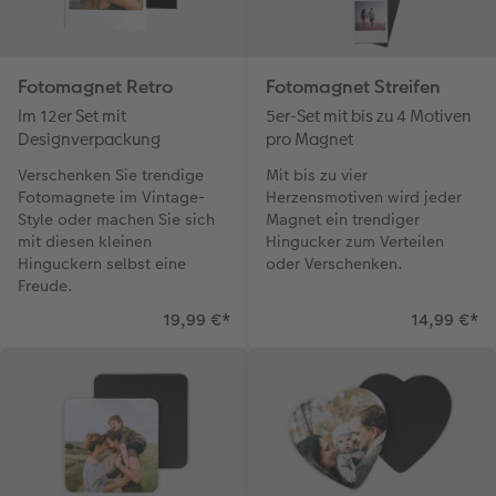
Foto-Kochbuch
CEWE myPhotos
Neuheiten
Neuheiten
CEWE myPhotos
CEWE myPhotos
CEWE myPhotos
Fotomagnet Retro
Fotomagnet Streifen
Neuheiten
Neuheiten
CEWE myPhotos
Neuheiten
Neuheiten
Neuheiten
Im 12er Set mit
5er-Set mit bis zu 4 Motiven
Designverpackung
pro Magnet
Verschenken Sie trendige
Mit bis zu vier
Fotomagnete im Vintage-
Herzensmotiven wird jeder
Style oder machen Sie sich
Magnet ein trendiger
mit diesen kleinen
Hingucker zum Verteilen
Hinguckern selbst eine
oder Verschenken.
Freude.
19,99 €
*
14,99 €
*