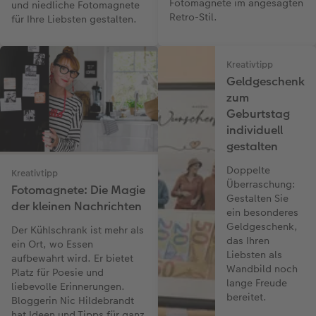
Fotomagnete im angesagten
und niedliche Fotomagnete
Retro-Stil.
für Ihre Liebsten gestalten.
Kreativtipp
Geldgeschenk
zum
Geburtstag
individuell
gestalten
Doppelte
Kreativtipp
Überraschung:
Fotomagnete: Die Magie
Gestalten Sie
der kleinen Nachrichten
ein besonderes
Geldgeschenk,
Der Kühlschrank ist mehr als
das Ihren
ein Ort, wo Essen
Liebsten als
aufbewahrt wird. Er bietet
Wandbild noch
Platz für Poesie und
lange Freude
liebevolle Erinnerungen.
bereitet.
Bloggerin Nic Hildebrandt
hat Ideen und Tipps für ganz