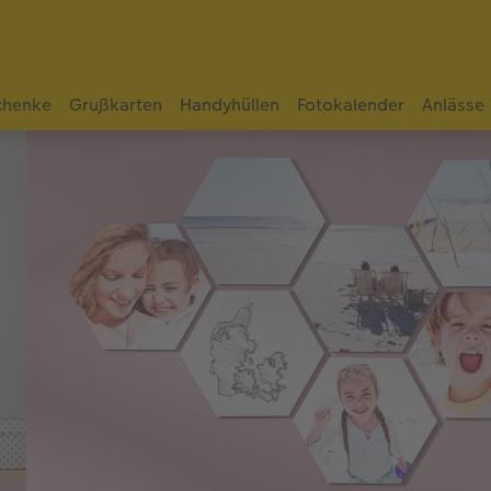
chenke
Grußkarten
Handyhüllen
Fotokalender
Anlässe