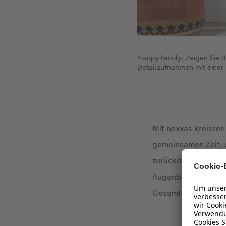
Happy Family: Zeigen Sie d
Detailaufnahmen mit einer
Mit hexxas kreieren
gemeinsamen Zeit, d
zurückdenken. Die F
Augenblicke. Kombin
Gesamtbild.