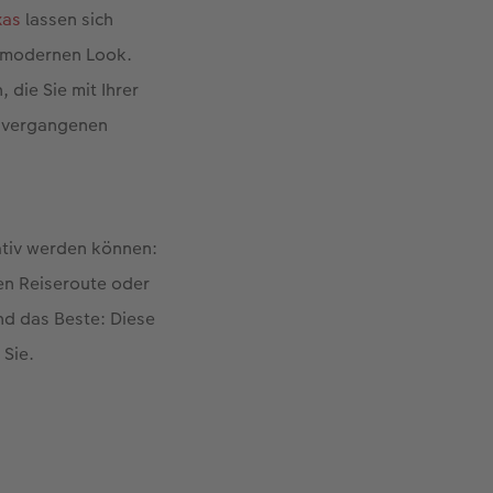
xas
lassen sich
n modernen Look.
die Sie mit Ihrer
m vergangenen
eativ werden können:
en Reiseroute oder
nd das Beste: Diese
 Sie.