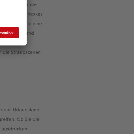
er. Bei Panorama-
wei oder drei hexxas
ittelbarer Nähe eine
onders spannend
dbild einen
m die Strandszenen
der das Urlaubsland
greifen. Ob Sie die
e ausdrucken