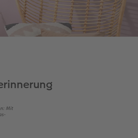
erinnerung
n: Mit
as-