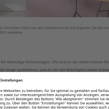
ie schönsten Fotos aus dem Familienurlaub und ergänzen Sie die Lan
 DIY-Landkarte.
 Sie lebendige Erinnerungen. Oft sind es die vielen kleinen 
ie lange nachwirken, und an die alle Beteiligten immer wied
oto-Elemente im hexxas-Format mit sechs Ecken bietet Platz 
ieren, verteilen und ordnen Sie die Aufnahmen beliebig, viel