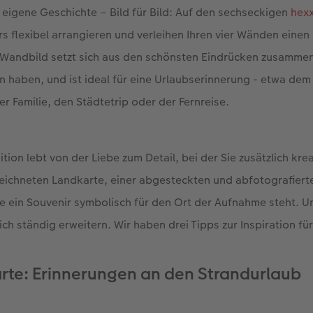
e eigene Geschichte – Bild für Bild: Auf den sechseckigen
hex
s flexibel arrangieren und verleihen Ihren vier Wänden eine
andbild setzt sich aus den schönsten Eindrücken zusammen, 
n haben, und ist ideal für eine Urlaubserinnerung - etwa de
er Familie, den Städtetrip oder der Fernreise.
ion lebt von der Liebe zum Detail, bei der Sie zusätzlich kr
zeichneten Landkarte, einer abgesteckten und abfotografiert
e ein Souvenir symbolisch für den Ort der Aufnahme steht. U
ch ständig erweitern. Wir haben drei Tipps zur Inspiration für
arte: Erinnerungen an den Strandurlaub