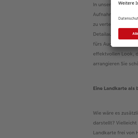
In unserem Beispiel
Aufnahmen wie diese
zu verteilen und ihm
Detailaufnahme, et
fürs Auge und erha
effektvollen Look, 
arrangieren Sie sch
Eine Landkarte als
Wie wäre es zusätzl
darstellt? Vielleich
Landkarte frei von