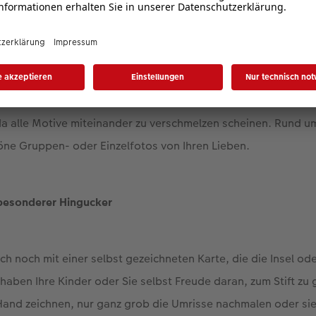
 vom Familienurlaub am Meer sieht man viel Strand und Wass
n lohnt es sich, das Motiv vom weiten Horizont gleich auf z
 so eine intensive Wirkung zu verleihen. Platzieren Sie in unm
wa von einer Düne. Derartige Perspektivwechsel wirken bes
lten durch die rahmenlose Darstellung auf einem hexxas-Wan
da alle Motive miteinander zu verschmelzen scheinen. Rund u
öne Gruppen- oder Einzelfotos von Ihren Lieben.
 besonderer Hingucker
ich noch mit einer selbst gezeichneten Karte, die die Insel o
t haben Ihre Kinder oder Sie selbst Freude daran, zum Stift zu 
 Hand zeichnen, nur ganz grob die Umrisse nachmalen oder si