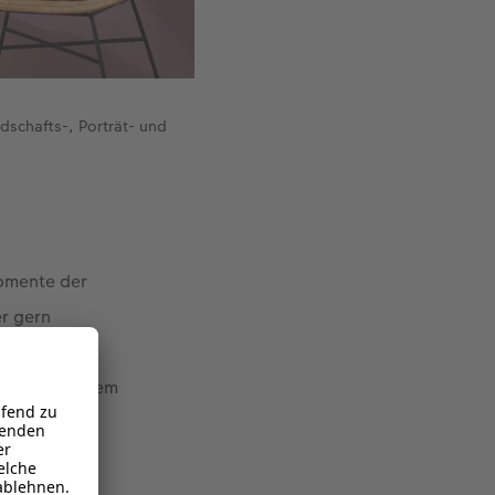
dschafts-, Porträt- und
Momente der
er gern
für diese
leicht zu einem