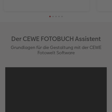
Foto-Kochbuch
CEWE myPhotos
Neuheiten
Neuheiten
CEWE myPhotos
CEWE myPhotos
CEWE myPhotos
Neuheiten
Neuheiten
CEWE myPhotos
Neuheiten
Neuheiten
Neuheiten
Der CEWE FOTOBUCH Assistent
Grundlagen für die Gestaltung mit der CEWE
Fotowelt Software