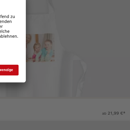
21,99 €
*
ab