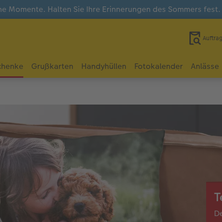
e Momente. Halten Sie Ihre Erinnerungen des Sommers fest
Auftra
chenke
Grußkarten
Handyhüllen
Fotokalender
Anlässe
T
De