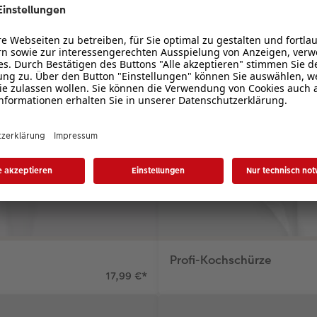
Profi-Kochschürze
17,99 €
*