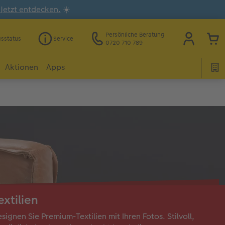
.
Jetzt entdecken.
☀️
Persönliche Beratung
gsstatus
Service
0720 710 789
Aktionen
Apps
extilien
signen Sie Premium-Textilien mit Ihren Fotos. Stilvoll,