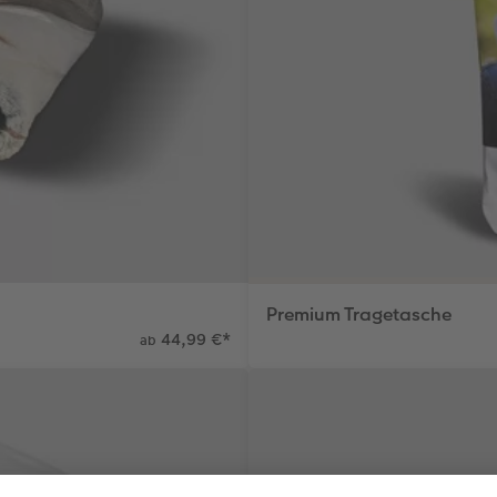
Premium Tragetasche
44,99 €
*
ab