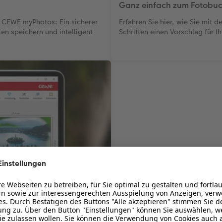
Ganz einfach zum Fotobuc
ud CEWE myPhotos: Ein sicherer
Erfahren Sie hier, wie Sie mit
en speichern und intelligent
Schritten einen Vorschlag für