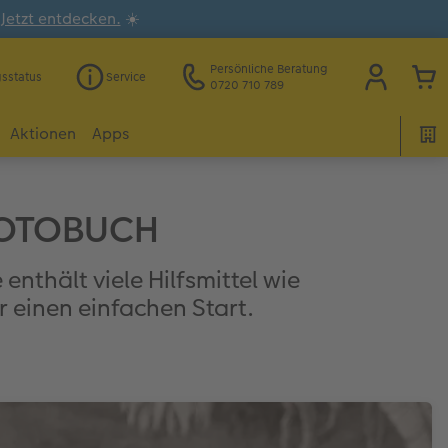
.
Jetzt entdecken.
☀️
Persönliche Beratung
gsstatus
Service
0720 710 789
Aktionen
Apps
E FOTOBUCH
enthält viele Hilfsmittel wie
r einen einfachen Start.