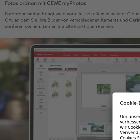
Fotos ordnen mit CEWE myPhotos
Fotoorganisation bringt viele Vorteile, vor allem in unserer Clo
Ort, an dem Sie Ihre Bilder von verschiedenen Kameras und Gerät
sortieren können. Lernen Sie alle Funktionen kennen.