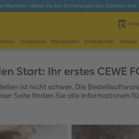
e Momente. Halten Sie Ihre Erinnerungen des Sommers fest
Auftra
chenke
Grußkarten
Handyhüllen
Fotokalender
Anlässe
 den Start: Ihr erstes CEW
en ist nicht schwer. Die Bestellsoftware 
eser Seite finden Sie alle Informationen fü