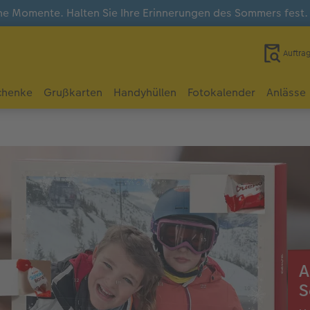
e Momente. Halten Sie Ihre Erinnerungen des Sommers fest
Auftra
chenke
Grußkarten
Handyhüllen
Fotokalender
Anlässe
A
S