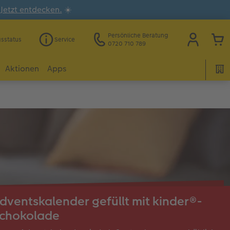
.
Jetzt entdecken.
☀️
Persönliche Beratung
gsstatus
Service
0720 710 789
Aktionen
Apps
dventskalender gefüllt mit kinder®-
chokolade