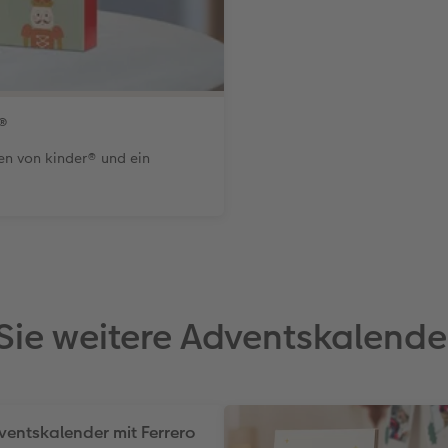
®
en von kinder® und ein
Sie weitere Adventskalend
entskalender mit Ferrero