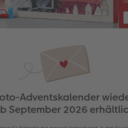
Un
oto-Adventskalender wied
b September 2026 erhältli
ahren Sie frühzeitig den genauen Verkaufsstart, in dem Sie si