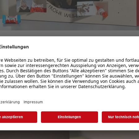
elte Freude hinter den Tü
 Adventskalender mit Türchenbildern & Produkten von kinde
leckere Schokolade und jeden Tag ein neues Lieblingsbild.
Versüßen Sie Ihren Lieben das Warten auf Weihnachten.
Jetzt gestalten