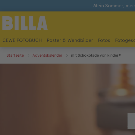
Mein Sommer, mein
CEWE FOTOBUCH
Poster & Wandbilder
Fotos
Fotoges
Startseite
Adventskalender
mit Schokolade von kinder®