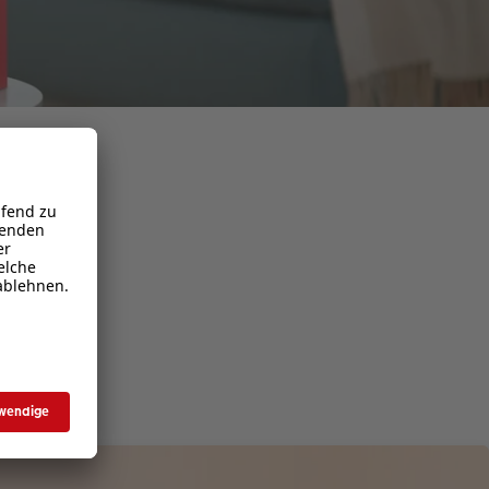
rchen
r® -