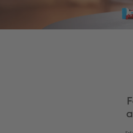
F
a
Erf