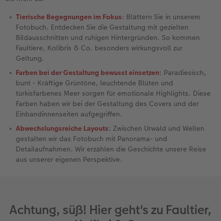
Tierische Begegnungen im Fokus
: Blättern Sie in unserem
Neuheiten
Neuheiten
CEWE myPhotos
Neuheiten
Neuheiten
Neuheiten
Fotobuch. Entdecken Sie die Gestaltung mit gezielten
Bildausschnitten und ruhigen Hintergründen. So kommen
Faultiere, Kolibris & Co. besonders wirkungsvoll zur
Geltung.
Farben bei der Gestaltung bewusst einsetzen
: Paradiesisch,
bunt - Kräftige Grüntöne, leuchtende Blüten und
türkisfarbenes Meer sorgen für emotionale Highlights. Diese
Farben haben wir bei der Gestaltung des Covers und der
Einbandinnenseiten aufgegriffen.
Abwechslungsreiche Layouts
: Zwischen Urwald und Wellen
gestalten wir das Fotobuch mit Panorama- und
Detailaufnahmen. Wir erzählen die Geschichte unsere Reise
aus unserer eigenen Perspektive.
Achtung, süß! Hier geht's zu Faultier,