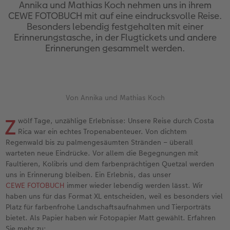
Erinnerungstasche
hexxas
Fotosets
Fototassen
Geburtskarten
Silikonhüllen
Papierqualitäten
Danke sagen
Erste Schritte
Annika und Mathias Koch nehmen uns in ihrem
CEWE FOTOBUCH mit auf eine eindrucksvolle Reise.
Besonders lebendig festgehalten mit einer
Personalisierter Schuber
Acrylglas
Fotosticker
Emaille Becher
Taufkarten
Handykette
Bestellwege
für Männer
Softwaretipps
Erinnerungstasche, in der Flugtickets und andere
Erinnerungen gesammelt werden.
Bestellwege
Alu Dibond
Art Prints
Trinkflasche
Postkarten Sets
Kunststoffhüllen
Designvorlagen
für Frauen
Videotutorials
Inspiration
Gallery Print
Premium Poster
Dekoration
Postkarten verschicken
Lederhüllen
Kalender mit fertigem Design
für Freundinnen
Von Annika und Mathias Koch
Jahrbuch
Hartschaum
Rahmen
Schule & Büro
Fotokarten
Holzhüllen
Gestaltungsideen
für Kinder
Z
wölf Tage, unzählige Erlebnisse: Unsere Reise durch Costa
Reisefotobuch
Foto auf Holz
Fotogrößen & Formate
Textilien
Digitale Grußkarte
Bio-based Case
CEWE myPhotos
für Großeltern
Rica war ein echtes Tropenabenteuer. Von dichtem
Regenwald bis zu palmengesäumten Stränden – überall
Kundenbeispiele
Mehrteiler
Bestellwege
Art Prints
Bestellwege
Mit Design
Neuheiten
für Tierfreunde
warteten neue Eindrücke. Vor allem die Begegnungen mit
Faultieren, Kolibris und dem farbenprächtigen Quetzal werden
uns in Erinnerung bleiben. Ein Erlebnis, das unser
Webinare & VHS
Bestellwege
Last Minute Fotos
Faber-Castell
Papierqualitäten
Bestellwege
Einfach & schnell gestaltet
CEWE FOTOBUCH
immer wieder lebendig werden lässt. Wir
haben uns für das Format XL entscheiden, weil es besonders viel
Erste Schritte
Ideen zur Wandgestaltung
CEWE myPhotos
Foto-Geschenkbox
Weitere Anlässe
Inspiration
Besondere Geschenkideen
Platz für farbenfrohe Landschaftsaufnahmen und Tierporträts
bietet. Als Papier haben wir Fotopapier Matt gewählt. Erfahren
Foto-Kochbuch
CEWE myPhotos
Neuheiten
Neuheiten
CEWE myPhotos
CEWE myPhotos
CEWE myPhotos
Sie mehr zu: