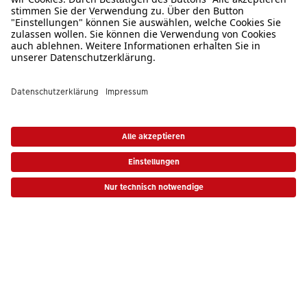
Bezahlarten
Unsere Versandpartner
Qualität & Sicherheit
Zertifizierungen & Initiativen
* Die UVP gelten inkl. MwSt. zzgl. Versandkosten (ggf. auch bei Filialabholung) gem.
Preisliste
|
AGB
|
Datenschutz
|
Cookie-Einstellungen
|
Impressum
CEWE Fotowelt
Sortiment
Service