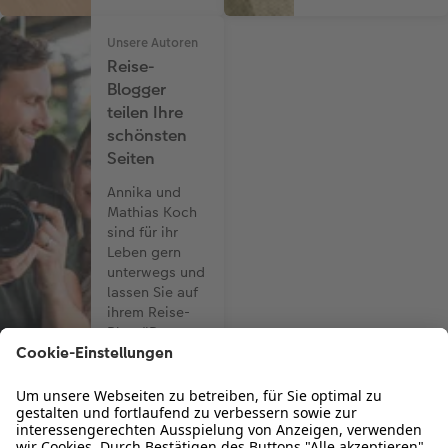
Unsere Autoren
Reise-
Blogger
teilen Ihre
schönsten
Seiten
Annika und
Mathias Koch
sind für ihr
Leben gern
unterwegs und
lassen Sie auf
ihrem Reise-
Blog "Dream
Team Around
The World"
daran
teilhaben.