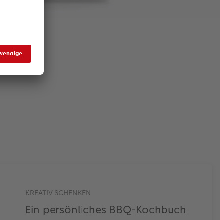
enk
en
KREATIV SCHENKEN
Ein persönliches BBQ-Kochbuch