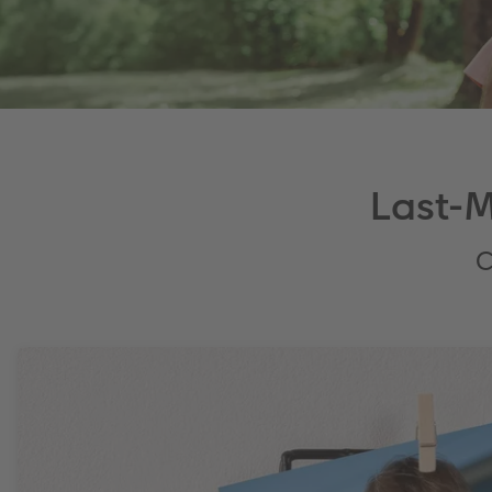
Last-M
C