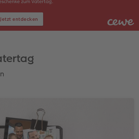
eschenke zum Vatertag.
Jetzt entdecken
atertag
en