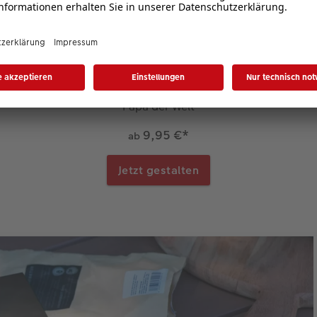
 viel Freude in einem Gesch
estalten Sie ein persönliches CEWE FOTOBUCH für den best
Papa der Welt
9,95 €
*
ab
Jetzt gestalten