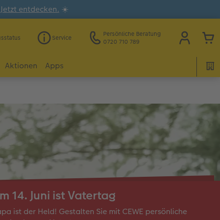
.
Jetzt entdecken.
☀️
Persönliche Beratung
gsstatus
Service
0720 710 789
Aktionen
Apps
m 14. Juni ist Vatertag
pa ist der Held! Gestalten Sie mit CEWE persönliche