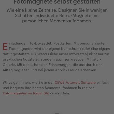
Fotomagnete selbst gestalten
Erinnerungstasche
hexxas
Fotosets
Fototassen
Geburtskarten
Silikonhüllen
Papierqualitäten
Danke sagen
Erste Schritte
Wie eine kleine Zeitreise: Designen Sie in wenigen
Personalisierter Schuber
Acrylglas
Fotosticker
Emaille Becher
Taufkarten
Handykette
Bestellwege
für Männer
Softwaretipps
Schritten individuelle Retro-Magnete mit
persönlichen Momentaufnahmen.
Bestellwege
Alu Dibond
Art Prints
Trinkflasche
Postkarten Sets
Kunststoffhüllen
Designvorlagen
für Frauen
Videotutorials
Inspiration
Gallery Print
Premium Poster
Dekoration
Postkarten verschicken
Lederhüllen
Kalender mit fertigem Design
für Freundinnen
E
inladungen, To-Do-Zettel, Postkarten: Mit personalisierten
Fotomagneten wird der eigene Kühlschrank oder eine eigens
Jahrbuch
Hartschaum
Rahmen
Schule & Büro
Fotokarten
Holzhüllen
Gestaltungsideen
für Kinder
dafür gestaltete DIY-Wand (siehe unser Infokasten) nicht nur zur
praktischen Notiztafel, sondern auch zur kreativen Miniatur-
Reisefotobuch
Foto auf Holz
Fotogrößen & Formate
Textilien
Digitale Grußkarte
Bio-based Case
CEWE myPhotos
für Großeltern
Galerie. Mit den schönsten Erinnerungen, die uns durch den
Alltag begleiten und bei jedem Anblick Freude schenken.
Kundenbeispiele
Mehrteiler
Bestellwege
Art Prints
Bestellwege
Mit Design
Neuheiten
für Tierfreunde
Wir zeigen Ihnen, wie Sie in der
CEWE Fotowelt Software
einfach
Webinare & VHS
Bestellwege
Last Minute Fotos
Faber-Castell
Papierqualitäten
Bestellwege
Einfach & schnell gestaltet
und bequem Ihre besten Momentaufnahmen in zeitlose
Fotomagneten im Retro-Stil
verwandeln.
Erste Schritte
Ideen zur Wandgestaltung
CEWE myPhotos
Foto-Geschenkbox
Weitere Anlässe
Inspiration
Besondere Geschenkideen
Foto-Kochbuch
CEWE myPhotos
Neuheiten
Neuheiten
CEWE myPhotos
CEWE myPhotos
CEWE myPhotos