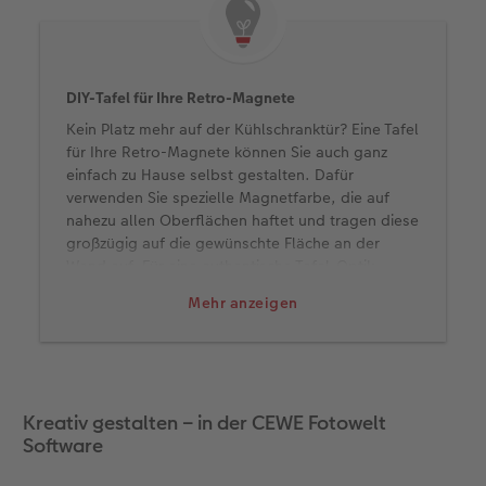
Neuheiten
Neuheiten
CEWE myPhotos
Neuheiten
Neuheiten
Neuheiten
DIY-Tafel für Ihre Retro-Magnete
Kein Platz mehr auf der Kühlschranktür? Eine Tafel
für Ihre Retro-Magnete können Sie auch ganz
einfach zu Hause selbst gestalten. Dafür
verwenden Sie spezielle Magnetfarbe, die auf
nahezu allen Oberflächen haftet und tragen diese
großzügig auf die gewünschte Fläche an der
Wand auf. Für eine authentische Tafel-Optik
können Sie passend zugeschnittene Holzleisten
Mehr anzeigen
als Rahmen anbringen – für eine Tafel, die nicht
nur Fotos und Notizen, sondern auch Blicke
anzieht.
Kreativ gestalten – in der CEWE Fotowelt
Software