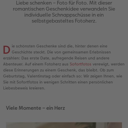
Erinnerungstasche
hexxas
Fotosets
Fototassen
Geburtskarten
Silikonhüllen
Papierqualitäten
Danke sagen
Erste Schritte
Liebe schenken – Foto für Foto. Mit dieser
romantischen Geschenkidee verwandeln Sie
individuelle Schnappschüsse in ein
Personalisierter Schuber
Acrylglas
Fotosticker
Emaille Becher
Taufkarten
Handykette
Bestellwege
für Männer
Softwaretipps
selbstgebasteltes Fotoherz.
Bestellwege
Alu Dibond
Art Prints
Trinkflasche
Postkarten Sets
Kunststoffhüllen
Designvorlagen
für Frauen
Videotutorials
Inspiration
Gallery Print
Premium Poster
Dekoration
Postkarten verschicken
Lederhüllen
Kalender mit fertigem Design
für Freundinnen
D
ie schönsten Geschenke sind die, hinter denen eine
Geschichte steckt. Die von gemeinsamen Erlebnissen
Jahrbuch
Hartschaum
Rahmen
Schule & Büro
Fotokarten
Holzhüllen
Gestaltungsideen
für Kinder
erzählen: Das erste Date, aufregende Reisen und andere
Abenteuer. Auf einem Fotoherz aus
Sofortfotos
verewigt, werden
diese Erinnerungen zu einem Geschenk, das bleibt. Ob zum
Reisefotobuch
Foto auf Holz
Fotogrößen & Formate
Textilien
Digitale Grußkarte
Bio-based Case
CEWE myPhotos
für Großeltern
Geburtstag, Valentinstag oder einfach so: Wir zeigen Ihnen, wie
Sie mit Sofortfotos in wenigen Schritten einen persönlichen
Kundenbeispiele
Mehrteiler
Bestellwege
Art Prints
Bestellwege
Mit Design
Neuheiten
für Tierfreunde
Liebesbeweis kreieren.
Webinare & VHS
Bestellwege
Last Minute Fotos
Faber-Castell
Papierqualitäten
Bestellwege
Einfach & schnell gestaltet
Viele Momente – ein Herz
Erste Schritte
Ideen zur Wandgestaltung
CEWE myPhotos
Foto-Geschenkbox
Weitere Anlässe
Inspiration
Besondere Geschenkideen
Foto-Kochbuch
CEWE myPhotos
Neuheiten
Neuheiten
CEWE myPhotos
CEWE myPhotos
CEWE myPhotos