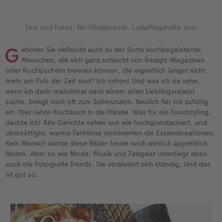
Erinnerungstasche
hexxas
Fotosets
Fototassen
Geburtskarten
Silikonhüllen
Papierqualitäten
Danke sagen
Erste Schritte
Text und Fotos: Nic Hildebrandt, LuziaPimpinella.com
Personalisierter Schuber
Acrylglas
Fotosticker
Emaille Becher
Taufkarten
Handykette
Bestellwege
für Männer
Softwaretipps
G
ehören Sie vielleicht auch zu der Sorte kochbegeisterter
Bestellwege
Alu Dibond
Art Prints
Trinkflasche
Postkarten Sets
Kunststoffhüllen
Designvorlagen
für Frauen
Videotutorials
Menschen, die sich ganz schlecht von Rezept-Magazinen
oder Kochbüchern trennen können, die eigentlich längst nicht
Inspiration
Gallery Print
Premium Poster
Dekoration
Postkarten verschicken
Lederhüllen
Kalender mit fertigem Design
für Freundinnen
mehr am Puls der Zeit sind? Ich schon! Und was ich da sehe,
wenn ich darin manchmal nach einem alten Lieblingsrezept
Jahrbuch
Hartschaum
Rahmen
Schule & Büro
Fotokarten
Holzhüllen
Gestaltungsideen
für Kinder
suche, bringt mich oft zum Schmunzeln. Neulich fiel mir zufällig
ein 70er-Jahre-Kochbuch in die Hände. Was für ein Foodstyling,
dachte ich! Alle Gerichte sahen aus wie hochglanzlackiert, und
Reisefotobuch
Foto auf Holz
Fotogrößen & Formate
Textilien
Digitale Grußkarte
Bio-based Case
CEWE myPhotos
für Großeltern
übersättigte, warme Farbtöne dominierten die Essenskreationen.
Kein Mensch würde diese Bilder heute noch wirklich appetitlich
Kundenbeispiele
Mehrteiler
Bestellwege
Art Prints
Bestellwege
Mit Design
Neuheiten
für Tierfreunde
finden. Aber so wie Mode, Musik und Zeitgeist unterliegt eben
auch die Fotografie Trends. Sie verändert sich ständig. Und das
Webinare & VHS
Bestellwege
Last Minute Fotos
Faber-Castell
Papierqualitäten
Bestellwege
Einfach & schnell gestaltet
ist gut so.
Erste Schritte
Ideen zur Wandgestaltung
CEWE myPhotos
Foto-Geschenkbox
Weitere Anlässe
Inspiration
Besondere Geschenkideen
Foto-Kochbuch
CEWE myPhotos
Neuheiten
Neuheiten
CEWE myPhotos
CEWE myPhotos
CEWE myPhotos