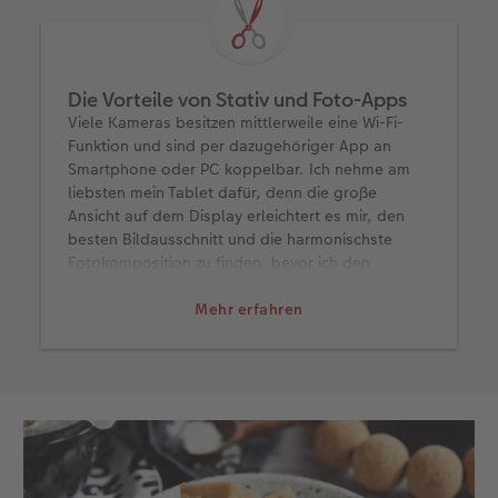
Die Vorteile von Stativ und Foto-Apps
Viele Kameras besitzen mittlerweile eine Wi-Fi-
Funktion und sind per dazugehöriger App an
Smartphone oder PC koppelbar. Ich nehme am
liebsten mein Tablet dafür, denn die große
Ansicht auf dem Display erleichtert es mir, den
besten Bildausschnitt und die harmonischste
Fotokomposition zu finden, bevor ich den
Auslöser drücke. Dies kann ich übrigens dann
auch direkt über die App tun und darin sogar den
Mehr erfahren
Fokuspunkt im Bild durch ein Tippen auf den
Bildschirm bestimmen.