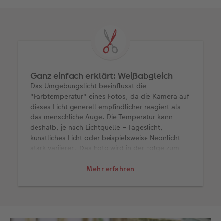
Ganz einfach erklärt: Weißabgleich
Das Umgebungslicht beeinflusst die
"Farbtemperatur" eines Fotos, da die Kamera auf
dieses Licht generell empfindlicher reagiert als
das menschliche Auge. Die Temperatur kann
deshalb, je nach Lichtquelle – Tageslicht,
künstliches Licht oder beispielsweise Neonlicht –
stark variieren. Das Foto wird in der Folge zum
Beispiel rotstichig (warme Fabtemperatur) oder
blaustichig (kalte Farbtemperatur) erscheinen,
Mehr erfahren
was oft unerwünscht ist: Besonders bei der
Food-Fotografie wirkt Essen dadurch
unappetitlich. Diese unerwünschte Verfärbung
lässt sich durch einen Weißabgleich mit der
Kamera ausgleichen. Aktivieren Sie dafür