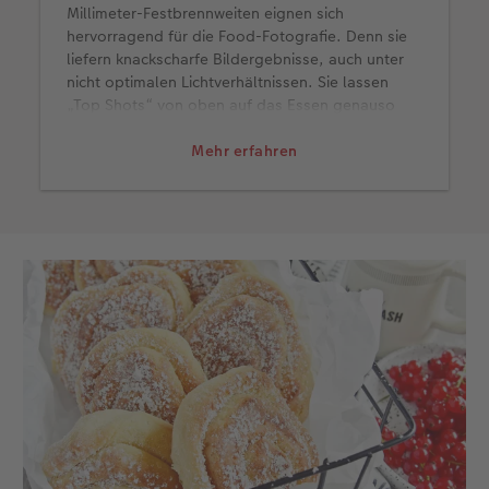
Millimeter-Festbrennweiten eignen sich
hervorragend für die Food-Fotografie. Denn sie
liefern knackscharfe Bildergebnisse, auch unter
nicht optimalen Lichtverhältnissen. Sie lassen
„Top Shots“ von oben auf das Essen genauso
gut aussehen wie alle anderen
Betrachtungswinkel. Außerdem arbeite ich aber
Mehr erfahren
auch gern mit einem lichtstarken Zoom wie
meinem 24-120-Millimeter-Objektiv. Beim
Heranzoomen an Essensdetails entsteht hiermit
Nahaufnahmen mit einem schön
verschwommenen Hintergrund, dem
sogenannten Bokeh.