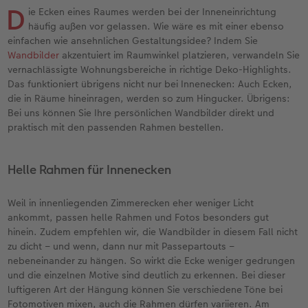
Erinnerungstasche
hexxas
Fotosets
Fototassen
Geburtskarten
Silikonhüllen
Papierqualitäten
Danke sagen
Erste Schritte
D
ie Ecken eines Raumes werden bei der Inneneinrichtung
häufig außen vor gelassen. Wie wäre es mit einer ebenso
Personalisierter Schuber
Acrylglas
Fotosticker
Emaille Becher
Taufkarten
Handykette
Bestellwege
für Männer
Softwaretipps
einfachen wie ansehnlichen Gestaltungsidee? Indem Sie
Wandbilder
akzentuiert im Raumwinkel platzieren, verwandeln Sie
vernachlässigte Wohnungsbereiche in richtige Deko-Highlights.
Bestellwege
Alu Dibond
Art Prints
Trinkflasche
Postkarten Sets
Kunststoffhüllen
Designvorlagen
für Frauen
Videotutorials
Das funktioniert übrigens nicht nur bei Innenecken: Auch Ecken,
die in Räume hineinragen, werden so zum Hingucker. Übrigens:
Inspiration
Gallery Print
Premium Poster
Dekoration
Postkarten verschicken
Lederhüllen
Kalender mit fertigem Design
für Freundinnen
Bei uns können Sie Ihre persönlichen Wandbilder direkt und
praktisch mit den passenden Rahmen bestellen.
Jahrbuch
Hartschaum
Rahmen
Schule & Büro
Fotokarten
Holzhüllen
Gestaltungsideen
für Kinder
Helle Rahmen für Innenecken
Reisefotobuch
Foto auf Holz
Fotogrößen & Formate
Textilien
Digitale Grußkarte
Bio-based Case
CEWE myPhotos
für Großeltern
Weil in innenliegenden Zimmerecken eher weniger Licht
Kundenbeispiele
Mehrteiler
Bestellwege
Art Prints
Bestellwege
Mit Design
Neuheiten
für Tierfreunde
ankommt, passen helle Rahmen und Fotos besonders gut
hinein. Zudem empfehlen wir, die Wandbilder in diesem Fall nicht
Webinare & VHS
Bestellwege
Last Minute Fotos
Faber-Castell
Papierqualitäten
Bestellwege
Einfach & schnell gestaltet
zu dicht – und wenn, dann nur mit Passepartouts –
nebeneinander zu hängen. So wirkt die Ecke weniger gedrungen
Erste Schritte
Ideen zur Wandgestaltung
CEWE myPhotos
Foto-Geschenkbox
Weitere Anlässe
Inspiration
Besondere Geschenkideen
und die einzelnen Motive sind deutlich zu erkennen. Bei dieser
luftigeren Art der Hängung können Sie verschiedene Töne bei
Foto-Kochbuch
CEWE myPhotos
Neuheiten
Neuheiten
CEWE myPhotos
CEWE myPhotos
CEWE myPhotos
Fotomotiven mixen, auch die Rahmen dürfen variieren. Am