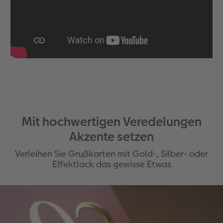
Foto-Kochbuch
CEWE myPhotos
Neuheiten
Neuheiten
CEWE myPhotos
CEWE myPhotos
CEWE myPhotos
Neuheiten
Neuheiten
CEWE myPhotos
Neuheiten
Neuheiten
Neuheiten
Mit hochwertigen Veredelungen
Akzente setzen
Verleihen Sie Grußkarten mit Gold-, Silber- oder
Effektlack das gewisse Etwas