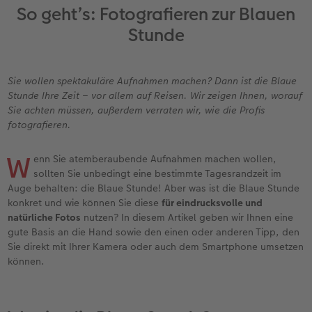
Erinnerungstasche
hexxas
Fotosets
Fototassen
Geburtskarten
Silikonhüllen
Papierqualitäten
Danke sagen
Erste Schritte
So geht’s: Fotografieren zur Blauen
Stunde
Personalisierter Schuber
Acrylglas
Fotosticker
Emaille Becher
Taufkarten
Handykette
Bestellwege
für Männer
Softwaretipps
Bestellwege
Alu Dibond
Art Prints
Trinkflasche
Postkarten Sets
Kunststoffhüllen
Designvorlagen
für Frauen
Videotutorials
Sie wollen spektakuläre Aufnahmen machen? Dann ist die Blaue
Stunde Ihre Zeit – vor allem auf Reisen. Wir zeigen Ihnen, worauf
Inspiration
Gallery Print
Premium Poster
Dekoration
Postkarten verschicken
Lederhüllen
Kalender mit fertigem Design
für Freundinnen
Sie achten müssen, außerdem verraten wir, wie die Profis
fotografieren.
Jahrbuch
Hartschaum
Rahmen
Schule & Büro
Fotokarten
Holzhüllen
Gestaltungsideen
für Kinder
W
enn Sie atemberaubende Aufnahmen machen wollen,
Reisefotobuch
Foto auf Holz
Fotogrößen & Formate
Textilien
Digitale Grußkarte
Bio-based Case
CEWE myPhotos
für Großeltern
sollten Sie unbedingt eine bestimmte Tagesrandzeit im
Auge behalten: die Blaue Stunde! Aber was ist die Blaue Stunde
konkret und wie können Sie diese
für eindrucksvolle und
Kundenbeispiele
Mehrteiler
Bestellwege
Art Prints
Bestellwege
Mit Design
Neuheiten
für Tierfreunde
natürliche Fotos
nutzen? In diesem Artikel geben wir Ihnen eine
gute Basis an die Hand sowie den einen oder anderen Tipp, den
Webinare & VHS
Bestellwege
Last Minute Fotos
Faber-Castell
Papierqualitäten
Bestellwege
Einfach & schnell gestaltet
Sie direkt mit Ihrer Kamera oder auch dem Smartphone umsetzen
können.
Erste Schritte
Ideen zur Wandgestaltung
CEWE myPhotos
Foto-Geschenkbox
Weitere Anlässe
Inspiration
Besondere Geschenkideen
Foto-Kochbuch
CEWE myPhotos
Neuheiten
Neuheiten
CEWE myPhotos
CEWE myPhotos
CEWE myPhotos