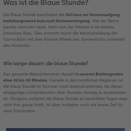
Was ist die Blaue Stunde?
Neuheiten
Neuheiten
CEWE myPhotos
Neuheiten
Neuheiten
Neuheiten
Die Blaue Stunde beschreibt die
Zeit kurz vor Sonnenaufgang
beziehungsweise kurz nach Sonnenuntergang
. Wie der Name
bereits vermuten lässt, färbt sich der Himmel in ein kühles,
intensives Blau. Dies entsteht durch die Wechselwirkung der
Ozonschicht mit dem flachen Winkel des Sonnenlichts unterhalb
des Horizonts.
Wie lange dauert die blaue Stunde?
Das gesamte Naturphänomen dauert
in unseren Breitengraden
etwa 30 bis 50 Minuten
. Gerade in den nördlichen Regionen ist
die blaue Stunde im Sommer noch beeindruckender, da dieses
einzigartige Lichtphänomen über Stunden hinweg zu beobachten
ist. Übrigens entfaltet die Blaue Stunde an bewölkten Tagen zwar
nicht ihre ganze Kraft, ist aber trotzdem noch die beste Zeit für
viele Fotomotive.