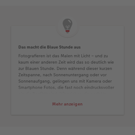
Das macht die Blaue Stunde aus
Fotografieren ist das Malen mit Licht – und zu
kaum einer anderen Zeit wird das so deutlich wie
zur Blauen Stunde. Denn während dieser kurzen
Zeitspanne, nach Sonnenuntergang oder vor
Sonnenaufgang, gelingen uns mit Kamera oder
Smartphone Fotos, die fast noch eindrucksvoller
als die Realität sind. Wir erleben die perfekte
Balance von natürlichem Restlicht im Himmel, der
Mehr anzeigen
tiefblau erscheint, und künstlicher Beleuchtung
zum Beispiel in der Stadt. Die Kamera “malt” mit
buntem Pinsel, mit hohem Kontrast und
komplementären Farben. Ein Fest für alle, die
gerne Fotos machen.