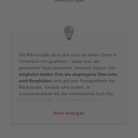
Die Milchstraße lässt sich auch an vielen Orten in
Österreich fotografieren - wenn man die
genannten Tipps beachtet. Generell eignen sich
möglichst dunkle Orte wie abgelegene Täler oder
auch Berghütten
sehr gut zum Fotografieren der
Milchstraße. Gerade wird zudem, in
Zusammenarbeit mit der International Dark Sky
Association (IDA), an der Umsetzung von
Sternparks im Naturpark Attersee-Traunsee und
an der Hohen Dirn in den Kalkalpen gearbeitet.
Mehr anzeigen
Solche Sternparks gibt es zum Beispiel schon in
Deutschland.