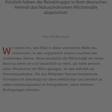
Kürzlich haben die Reiseblogger in ihrer deutschen
Erinnerungstasche
hexxas
Fotosets
Fototassen
Geburtskarten
Silikonhüllen
Papierqualitäten
Danke sagen
Erste Schritte
Heimat das Naturphänomen Milchstraße
abgelichtet.
Personalisierter Schuber
Acrylglas
Fotosticker
Emaille Becher
Taufkarten
Handykette
Bestellwege
für Männer
Softwaretipps
Bestellwege
Alu Dibond
Art Prints
Trinkflasche
Postkarten Sets
Kunststoffhüllen
Designvorlagen
für Frauen
Videotutorials
Von Annika Koch
Inspiration
Gallery Print
Premium Poster
Dekoration
Postkarten verschicken
Lederhüllen
Kalender mit fertigem Design
für Freundinnen
W
ir lieben ihn, den Blick in diese unendliche Weite des
Jahrbuch
Hartschaum
Rahmen
Schule & Büro
Fotokarten
Holzhüllen
Gestaltungsideen
für Kinder
Universums, in das unglaublich schöne Leuchten der
strahlenden Sterne. Wenn zusätzlich die Milchstraße als helles
Reisefotobuch
Foto auf Holz
Fotogrößen & Formate
Textilien
Digitale Grußkarte
Bio-based Case
CEWE myPhotos
für Großeltern
Band zu sehen ist und tatsächlich so wirkt, als hätte jemand
einen Pinselstrich mit Milch gezogen, ist das wahrlich ein
Kundenbeispiele
Mehrteiler
Bestellwege
Art Prints
Bestellwege
Mit Design
Neuheiten
für Tierfreunde
Himmelsspektakel. Die aus Milliarden Sternen bestehende
Formation ist allerdings nur dann wirklich klar und deutlich zu
sehen beziehungsweise zu fotografieren, wenn mehrere
Webinare & VHS
Bestellwege
Last Minute Fotos
Faber-Castell
Papierqualitäten
Bestellwege
Einfach & schnell gestaltet
Bedingungen stimmen.
Erste Schritte
Ideen zur Wandgestaltung
CEWE myPhotos
Foto-Geschenkbox
Weitere Anlässe
Inspiration
Besondere Geschenkideen
Foto-Kochbuch
CEWE myPhotos
Neuheiten
Neuheiten
CEWE myPhotos
CEWE myPhotos
CEWE myPhotos