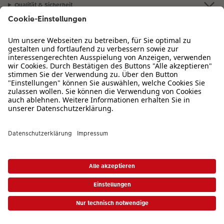
Qualität & Sicherheit
Zertifizierungen & Initiativen
CEWE Fotowelt
Sortiment
Service
Informationen
Bei Fragen zu Produkten oder der Bestellung können Sie uns gern anrufen:
0720 710 789
Mo. bis So. von 08:00 – 22:00 Uhr
* Die UVP gelten inkl. MwSt. zzgl. Versandkosten (ggf. auch bei Filialabholung) gem.
Preisliste
|
AGB
|
Datenschutz
|
Cookie-Einstellungen
|
Impressum